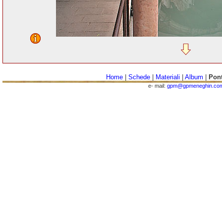
Home
|
Schede
|
Materiali
|
Album
|
Pont
e- mail:
gpm@gpmeneghin.co