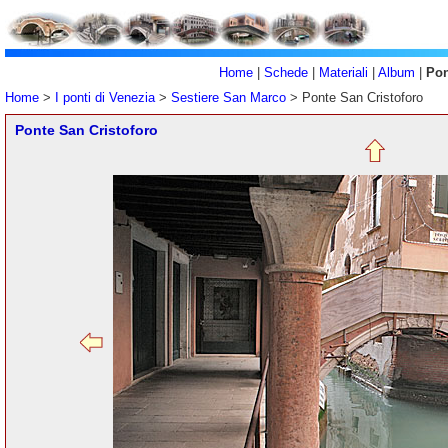
Home
|
Schede
|
Materiali
|
Album
|
Pon
Home
>
I ponti di Venezia
>
Sestiere San Marco
> Ponte San Cristoforo
Ponte San Cristoforo