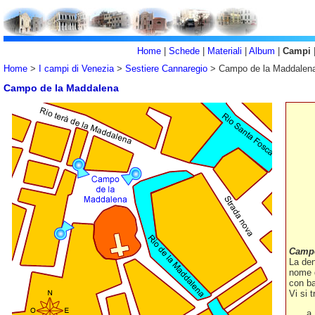
Home
|
Schede
|
Materiali
|
Album
|
Campi
Home
>
I campi di Venezia
>
Sestiere Cannaregio
> Campo de la Maddalen
Campo de la Maddalena
Campo
La den
nome d
con ba
Vi si 